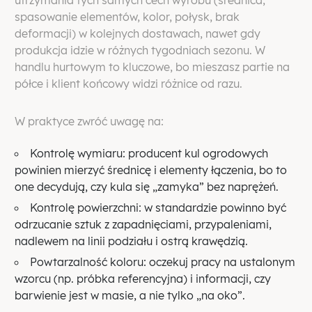
utrzymania tych samych cech wyrobu (średnica,
spasowanie elementów, kolor, połysk, brak
deformacji) w kolejnych dostawach, nawet gdy
produkcja idzie w różnych tygodniach sezonu. W
handlu hurtowym to kluczowe, bo mieszasz partie na
półce i klient końcowy widzi różnice od razu.
W praktyce zwróć uwagę na:
Kontrolę wymiaru: producent kul ogrodowych
powinien mierzyć średnicę i elementy łączenia, bo to
one decydują, czy kula się „zamyka” bez naprężeń.
Kontrolę powierzchni: w standardzie powinno być
odrzucanie sztuk z zapadnięciami, przypaleniami,
nadlewem na linii podziału i ostrą krawędzią.
Powtarzalność koloru: oczekuj pracy na ustalonym
wzorcu (np. próbka referencyjna) i informacji, czy
barwienie jest w masie, a nie tylko „na oko”.