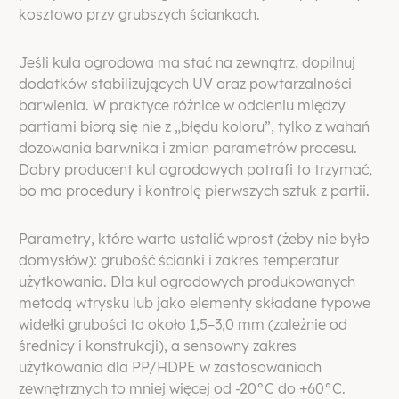
kosztowo przy grubszych ściankach.
Jeśli kula ogrodowa ma stać na zewnątrz, dopilnuj
dodatków stabilizujących UV oraz powtarzalności
barwienia. W praktyce różnice w odcieniu między
partiami biorą się nie z „błędu koloru”, tylko z wahań
dozowania barwnika i zmian parametrów procesu.
Dobry producent kul ogrodowych potrafi to trzymać,
bo ma procedury i kontrolę pierwszych sztuk z partii.
Parametry, które warto ustalić wprost (żeby nie było
domysłów): grubość ścianki i zakres temperatur
użytkowania. Dla kul ogrodowych produkowanych
metodą wtrysku lub jako elementy składane typowe
widełki grubości to około 1,5–3,0 mm (zależnie od
średnicy i konstrukcji), a sensowny zakres
użytkowania dla PP/HDPE w zastosowaniach
zewnętrznych to mniej więcej od -20°C do +60°C.