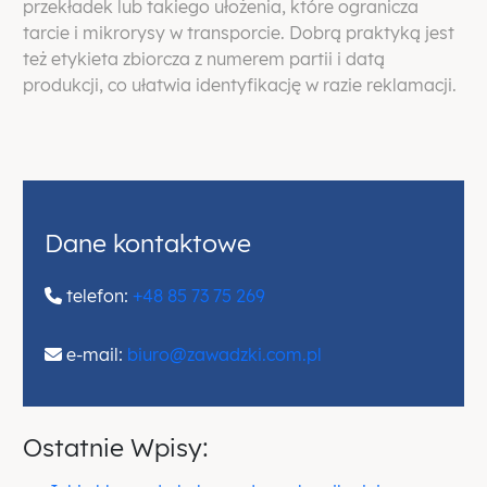
przekładek lub takiego ułożenia, które ogranicza
tarcie i mikrorysy w transporcie. Dobrą praktyką jest
też etykieta zbiorcza z numerem partii i datą
produkcji, co ułatwia identyfikację w razie reklamacji.
Dane kontaktowe
telefon:
+48 85 73 75 269
e-mail:
biuro@zawadzki.com.pl
Ostatnie Wpisy: