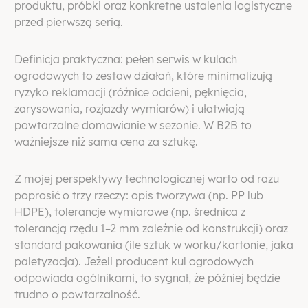
produktu, próbki oraz konkretne ustalenia logistyczne
przed pierwszą serią.
Definicja praktyczna: pełen serwis w kulach
ogrodowych to zestaw działań, które minimalizują
ryzyko reklamacji (różnice odcieni, pęknięcia,
zarysowania, rozjazdy wymiarów) i ułatwiają
powtarzalne domawianie w sezonie. W B2B to
ważniejsze niż sama cena za sztukę.
Z mojej perspektywy technologicznej warto od razu
poprosić o trzy rzeczy: opis tworzywa (np. PP lub
HDPE), tolerancje wymiarowe (np. średnica z
tolerancją rzędu 1–2 mm zależnie od konstrukcji) oraz
standard pakowania (ile sztuk w worku/kartonie, jaka
paletyzacja). Jeżeli producent kul ogrodowych
odpowiada ogólnikami, to sygnał, że później będzie
trudno o powtarzalność.