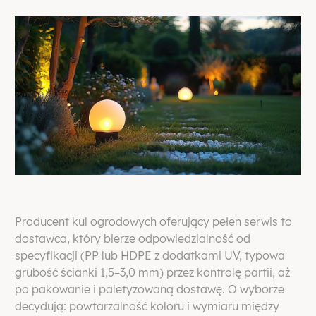
Producent kul ogrodowych oferujący pełen serwis to
dostawca, który bierze odpowiedzialność od
specyfikacji (PP lub HDPE z dodatkami UV, typowa
grubość ścianki 1,5–3,0 mm) przez kontrolę partii, aż
po pakowanie i paletyzowaną dostawę. O wyborze
decydują: powtarzalność koloru i wymiaru między